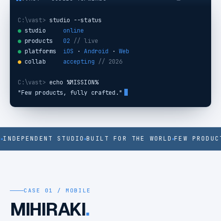
C:\vast>
 studio --status
●
studio
online
●
products
02
// live
●
platforms
iOS
 · 
Android
 · 
Web
●
collab
accepting
// 2026
C:\vast>
 echo %MISSION%
"Few products, fully crafted."
INDEPENDENT STUDIO
BUILT FOR THE WORLD
FEW PRODUCT
CASE 01 / MOBILE
MIHIRAKI
.