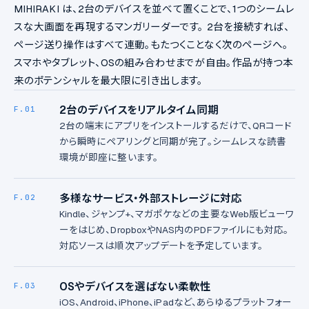
MIHIRAKI は、2台のデバイスを並べて置くことで、1つのシームレ
スな大画面を再現するマンガリーダーです。 2台を接続すれば、
ページ送り操作はすべて連動。もたつくことなく次のページへ。
スマホやタブレット、OSの組み合わせまでが自由。作品が持つ本
来のポテンシャルを最大限に引き出します。
2台のデバイスをリアルタイム同期
F.01
2台の端末にアプリをインストールするだけで、QRコード
から瞬時にペアリングと同期が完了。シームレスな読書
環境が即座に整います。
多様なサービス・外部ストレージに対応
F.02
Kindle、ジャンプ+、マガポケなどの主要なWeb版ビューワ
ーをはじめ、DropboxやNAS内のPDFファイルにも対応。
対応ソースは順次アップデートを予定しています。
OSやデバイスを選ばない柔軟性
F.03
iOS、Android、iPhone、iPadなど、あらゆるプラットフォー